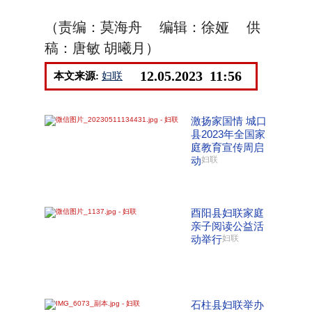
（责编：莫海舟 编辑：徐娅 供
稿：唐敏 胡曦月）
12.05.2023 11:56
本文来源:
妇联
激扬家国情 城口
县2023年全国家
庭教育宣传周启
动
妇联
酉阳县妇联家庭
亲子阅读公益活
动举行
妇联
石柱县妇联举办