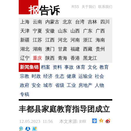
报
告诉
RSS
关于我们
联系我们
上海
云南
内蒙古
北京
台湾
吉林
四川
天津
宁夏
安徽
山东
山西
广东
广西
新疆
江苏
江西
河北
河南
浙江
海南
湖北
湖南
澳门
甘肃
福建
西藏
贵州
辽宁
重庆
陕西
青海
香港
黑龙江
新闻集锦
档案
资料
事故
体育
文化
教育
宗教
时政
经济
生态
健康
运输业
社会
政府
安全
城市
省级
工业
房地产
人物
专稿
丰都县家庭教育指导团成立
12.05.2023 11:56
本文来源:
妇联