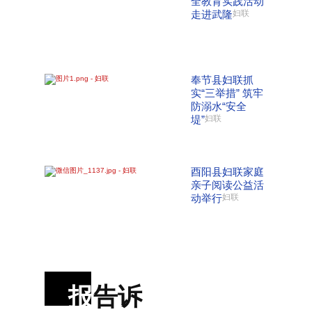
全教育实践活动
走进武隆
妇联
奉节县妇联抓
实“三举措” 筑牢
防溺水“安全
堤”
妇联
酉阳县妇联家庭
亲子阅读公益活
动举行
妇联
报
告诉