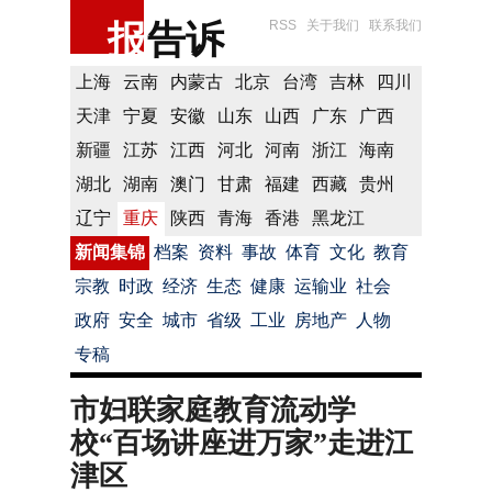
报
告诉
RSS
关于我们
联系我们
上海
云南
内蒙古
北京
台湾
吉林
四川
天津
宁夏
安徽
山东
山西
广东
广西
新疆
江苏
江西
河北
河南
浙江
海南
湖北
湖南
澳门
甘肃
福建
西藏
贵州
辽宁
重庆
陕西
青海
香港
黑龙江
新闻集锦
档案
资料
事故
体育
文化
教育
宗教
时政
经济
生态
健康
运输业
社会
政府
安全
城市
省级
工业
房地产
人物
专稿
市妇联家庭教育流动学
校“百场讲座进万家”走进江
津区