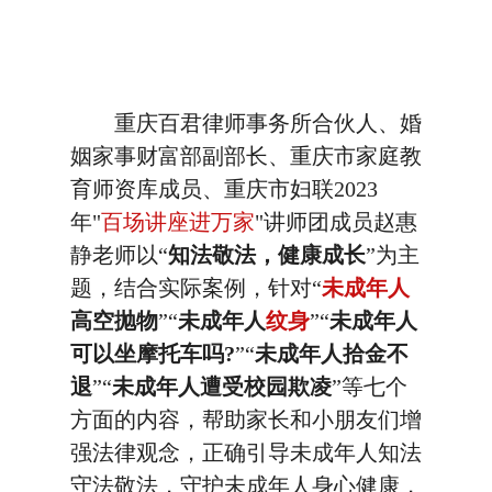
重庆百君律师事务所合伙人、婚
姻家事财富部副部长、重庆市家庭教
育师资库成员、重庆市妇联2023
年"
百场讲座进万家
"讲师团成员赵惠
静老师以“
知法敬法，健康成长
”为主
题，结合实际案例，针对“
未成年人
高空抛物
”“
未成年人
纹身
”“
未成年人
可以坐摩托车吗?
”“
未成年人拾金不
退
”“
未成年人遭受校园欺凌
”等七个
方面的内容，帮助家长和小朋友们增
强法律观念，正确引导未成年人知法
守法敬法，守护未成年人身心健康，