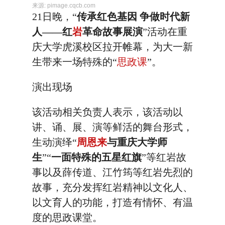
来源:
pimage.cqcb.com
21日晚，“
传承红色基因 争做时代新
人——红
岩
革命故事展演
”活动在重
庆大学虎溪校区拉开帷幕，为大一新
生带来一场特殊的“
思政课
”。
演出现场
该活动相关负责人表示，该活动以
讲、诵、展、演等鲜活的舞台形式，
生动演绎“
周恩来
与重庆大学师
生
”“
一面特殊的五星红旗
”等红岩故
事以及薛传道、江竹筠等红岩先烈的
故事，充分发挥红岩精神以文化人、
以文育人的功能，打造有情怀、有温
度的思政课堂。