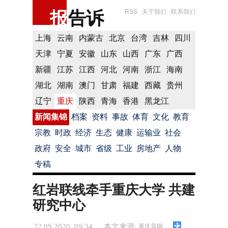
报
告诉
RSS
关于我们
联系我们
上海
云南
内蒙古
北京
台湾
吉林
四川
天津
宁夏
安徽
山东
山西
广东
广西
新疆
江苏
江西
河北
河南
浙江
海南
湖北
湖南
澳门
甘肃
福建
西藏
贵州
辽宁
重庆
陕西
青海
香港
黑龙江
新闻集锦
档案
资料
事故
体育
文化
教育
宗教
时政
经济
生态
健康
运输业
社会
政府
安全
城市
省级
工业
房地产
人物
专稿
红岩联线牵手重庆大学 共建
研究中心
22.09.2020 09:34
本文来源:
重庆晨网