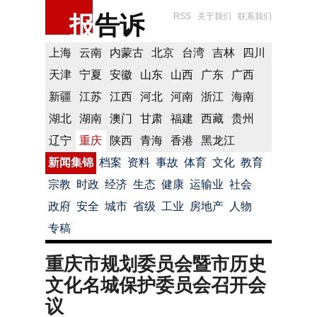
报
告诉
RSS
关于我们
联系我们
上海
云南
内蒙古
北京
台湾
吉林
四川
天津
宁夏
安徽
山东
山西
广东
广西
新疆
江苏
江西
河北
河南
浙江
海南
湖北
湖南
澳门
甘肃
福建
西藏
贵州
辽宁
重庆
陕西
青海
香港
黑龙江
新闻集锦
档案
资料
事故
体育
文化
教育
宗教
时政
经济
生态
健康
运输业
社会
政府
安全
城市
省级
工业
房地产
人物
专稿
重庆市规划委员会暨市历史
文化名城保护委员会召开会
议