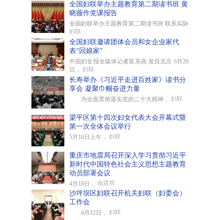
全国妇联举办主题教育第二期读书班 黄
晓薇作党课报告
全国妇联举办主题教育第二期读书班 联系实际
妇联
全国妇联邀请团体会员和女企业家代
表“回娘家”
中国妇女报全媒体记者富东燕 发自北京 6月20
妇联
日，
长寿举办《习近平走进百姓家》读书分
享会 凝聚巾帼奋进力量
妇联
为全面贯彻落实党的二十大精神，
梁平区第十四次妇女代表大会开幕式暨
第一次全体会议举行
妇联
5月10日上午，
重庆市地震局召开深入学习贯彻习近平
新时代中国特色社会主义思想主题教育
动员部署会议
地震局
4月18日，
沙坪坝区妇联召开机关妇联（妇委会）
工作会
妇联
4月12日，