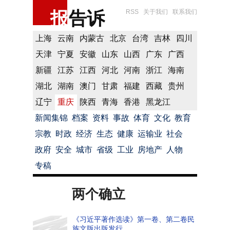
报
告诉
RSS
关于我们
联系我们
上海
云南
内蒙古
北京
台湾
吉林
四川
天津
宁夏
安徽
山东
山西
广东
广西
新疆
江苏
江西
河北
河南
浙江
海南
湖北
湖南
澳门
甘肃
福建
西藏
贵州
辽宁
重庆
陕西
青海
香港
黑龙江
新闻集锦
档案
资料
事故
体育
文化
教育
宗教
时政
经济
生态
健康
运输业
社会
政府
安全
城市
省级
工业
房地产
人物
专稿
两个确立
《习近平著作选读》第一卷、第二卷民
族文版出版发行