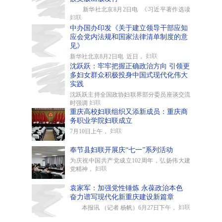
新华社北京8月2日电 《习近平著作选读
妇联
中办国办印发《关于建立领导干部应知
应会党内法规和国家法律清单制度的意
见》
妇联
新华社北京8月2日电 近日，
沈跃跃：牢牢把握正确政治方向 引领更
多妇女群众积极投身中国式现代化伟大
实践
沈跃跃主持全国政协妇联界部分委员座谈交流
妇联
时强调
重庆高校妇联组织又添新成员：重庆商
务职业学院妇联成立
妇联
7月10日上午，
奉节县妇联开展庆“七一”系列活动
为庆祝中国共产党成立102周年，弘扬伟大建
妇联
党精神，
袁家军：加强党性锤炼 永葆政治本色
奋力谱写现代化新重庆建设新篇章
妇联
本报讯 （记者 杨帆）6月27日下午，