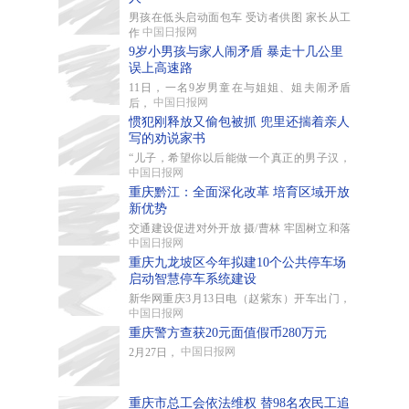
男孩在低头启动面包车 受访者供图 家长从工
中国日报网
作
9岁小男孩与家人闹矛盾 暴走十几公里
误上高速路
11日，一名9岁男童在与姐姐、姐夫闹矛盾
中国日报网
后，
惯犯刚释放又偷包被抓 兜里还揣着亲人
写的劝说家书
“儿子，希望你以后能做一个真正的男子汉，
中国日报网
重庆黔江：全面深化改革 培育区域开放
新优势
交通建设促进对外开放 摄/曹林 牢固树立和落
中国日报网
重庆九龙坡区今年拟建10个公共停车场
启动智慧停车系统建设
新华网重庆3月13日电（赵紫东）开车出门，
中国日报网
重庆警方查获20元面值假币280万元
中国日报网
2月27日，
重庆市总工会依法维权 替98名农民工追