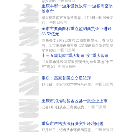
中国日报网
总投资85.
重庆丰都一游乐设施故障 一游客高空坠
落身亡
据央视新闻官方微博消息，2月3日14时20分左
中国日报网
右，
全市主要商圈和重点监测商贸企业进账
63.52亿元
市商务委2月2日发布监测数据显示，春节期
间，全市主要商圈和重点监测商贸企业共实现
中国日报网
零售额63.
十三五规划助"重庆制造"变"重庆智造"
《重庆市建设国家重要现代制造业基地“十三
中国日报网
五”规划》
重庆：高家花园立交显雏形
中国日报网
1月3日，高家花园立交雏形已显。
重庆市拟推动贫困区县一批企业上市
中国日报网
记者1月3日从市工商联获悉，
重庆市严格执法解决突出环境问题
中国日报网
12月19日，记者从市环保局获悉，