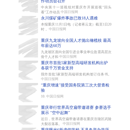
作动员会召开
中央第十一巡视组对重庆市开展巡视“回头
中国日报网
看”工作动员
永川煤矿爆炸事故已致18人遇难
本报重庆11月1日电（记者蒋云龙）截至1日20
中国日报网
时，
重庆九龙坡向全国人才抛出橄榄枝 最高
年薪达60万
九龙坡区面向全国引进企事业单位急需高层次
中国日报网
骨干人才和
重庆市首批5家新型高端研发机构出炉
各获千万资金支持
我市首批5家新型高端研发机构签订任务书。
中国日报网
“重庆增速”接受国务院第三次大督查检
验
10.
中国日报网
重庆举行世界高空扁带邀请赛 参赛选手
展示 “空中起舞”
近日，世界高空扁带邀请赛在重庆涪陵区武陵
中国日报网
大裂谷落幕。
重庆曝光6所虚假学校 不具备举办学历