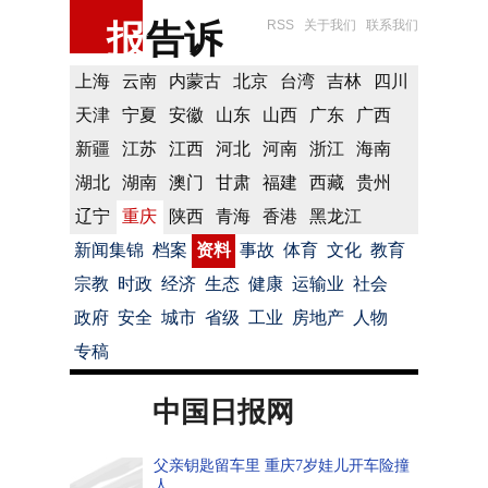
报
告诉
RSS
关于我们
联系我们
上海
云南
内蒙古
北京
台湾
吉林
四川
天津
宁夏
安徽
山东
山西
广东
广西
新疆
江苏
江西
河北
河南
浙江
海南
湖北
湖南
澳门
甘肃
福建
西藏
贵州
辽宁
重庆
陕西
青海
香港
黑龙江
新闻集锦
档案
资料
事故
体育
文化
教育
宗教
时政
经济
生态
健康
运输业
社会
政府
安全
城市
省级
工业
房地产
人物
专稿
中国日报网
父亲钥匙留车里 重庆7岁娃儿开车险撞
人