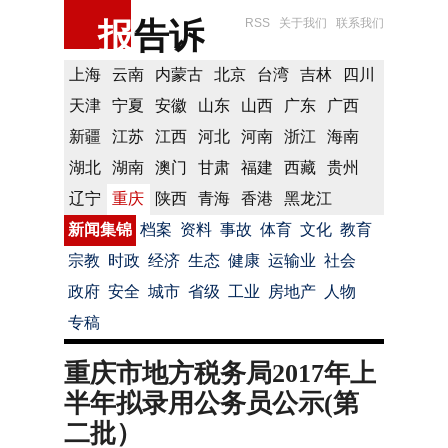
报
告诉
RSS
关于我们
联系我们
上海
云南
内蒙古
北京
台湾
吉林
四川
天津
宁夏
安徽
山东
山西
广东
广西
新疆
江苏
江西
河北
河南
浙江
海南
湖北
湖南
澳门
甘肃
福建
西藏
贵州
辽宁
重庆
陕西
青海
香港
黑龙江
新闻集锦
档案
资料
事故
体育
文化
教育
宗教
时政
经济
生态
健康
运输业
社会
政府
安全
城市
省级
工业
房地产
人物
专稿
重庆市地方税务局2017年上
半年拟录用公务员公示(第
二批）