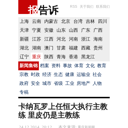
报
告诉
RSS
关于我们
联系我们
上海
云南
内蒙古
北京
台湾
吉林
四川
天津
宁夏
安徽
山东
山西
广东
广西
新疆
江苏
江西
河北
河南
浙江
海南
湖北
湖南
澳门
甘肃
福建
西藏
贵州
辽宁
重庆
陕西
青海
香港
黑龙江
新闻集锦
档案
资料
事故
体育
文化
教育
宗教
时政
经济
生态
健康
运输业
社会
政府
安全
城市
省级
工业
房地产
人物
专稿
卡纳瓦罗上任恒大执行主教
练 里皮仍是主教练
24.12.2014 20:12
本文来源:
重庆新闻网