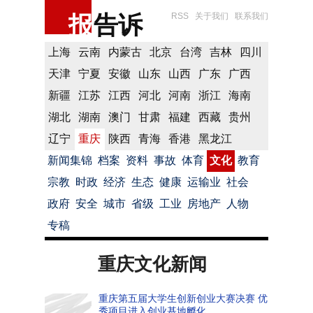
报
告诉
RSS
关于我们
联系我们
上海
云南
内蒙古
北京
台湾
吉林
四川
天津
宁夏
安徽
山东
山西
广东
广西
新疆
江苏
江西
河北
河南
浙江
海南
湖北
湖南
澳门
甘肃
福建
西藏
贵州
辽宁
重庆
陕西
青海
香港
黑龙江
新闻集锦
档案
资料
事故
体育
文化
教育
宗教
时政
经济
生态
健康
运输业
社会
政府
安全
城市
省级
工业
房地产
人物
专稿
重庆文化新闻
重庆第五届大学生创新创业大赛决赛 优
秀项目进入创业基地孵化