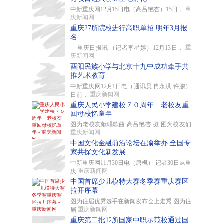
重
中新重庆网12月15日电（高吕艳杏）15日，
庆新闻网
重庆27所院校进行高职单招 明年3月报
名
重
重庆日报讯 （记者李星婷）12月13日，
庆新闻网
酉阳民族小学与北京十九中成功牵手共
推艺术教育
中新重庆网12月1日电（通讯员 冉永洪 许鹏）
重庆新闻网
日前，
重庆人民小学建校７０周年 老校友重
回母校忆童年
图为老校友献唱歌曲 高吕艳杏 摄 图为校友们
重庆新闻网
中国文化金融前沿论坛在渝举办 全国专
家共探文化新发展
中新重庆网11月30日电（唐枫） 记者30日从重
重庆新闻网
庆
中国首席少儿模特大赛冬季赛重庆赛区
拉开序幕
图为往届优秀选手在新闻发布会上走秀 图为往
重庆新闻网
届
重庆第二批12所国家中职示范校通过国