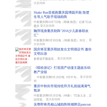
庆新闻网
Shake Run音摇跑重庆园博园开跑 陈楚
生等人气歌手现场助阵
中新重庆网10月7日电（韩璐 陈思）记者7日从
重庆新闻网
重庆
鞠萍现身重庆助阵“2016少儿新春联欢
汇”
重
中新重庆网9月30日电（韩璐 陈思）30日，
庆新闻网
国庆将至重庆萌娃发出文明倡议书 邀你
文明出游
重庆新闻网
参赛选手颜值高，
《嘻哈游记》打造国产动漫主题娱乐幼
教产业链
重庆新闻
中新重庆网9月28日电 9月中旬，
网
重庆中秋街市现传统拜月礼祝福满满气
氛浓
中新重庆网9月28日电（钟旖）“巴渝儿女，正
重庆新闻网
冠理裳。
吴尊即将亮相山城助阵韩潮牌店pancoat