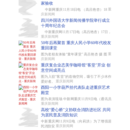
家验收
重
中新网重庆11月18日电 （高吕艳杏）18
庆新闻网
四川外国语大学新闻传播学院举行成立
十周年纪念会
中新重庆网11月17日电（高吕艳杏）17日，
重庆新闻网
50年后再聚首 重庆人民小学60年代校友
重回课堂
重
图为老校友体验“童年课堂” 高吕艳杏 摄 图
庆新闻网
重庆复合业态美学咖啡馆“客堂”开业 创
意空间成亮点
图为入驻“客堂”的造物空间，吸引了不少木作
重庆新闻网
爱好者。
酉阳一小学葫芦丝代表队走进重庆艺术
殿堂
图为表演现场 中新网重庆11月9日电（通讯员
重庆新闻网
高校“爱心桥”义协联合消防进社区 共同
为居民普及消防知识
中新重庆网11月9日电（向莉洪）为了增强居
重庆新闻网
民消防安