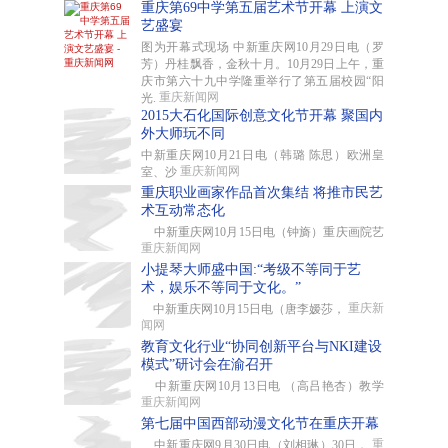
重庆第69中学第五届艺术节开幕 上演文
艺盛宴
图为开幕式现场 中新重庆网10月29日电（罗
芳）丹桂飘香，金秋十月。10月29日上午，重
庆市第六十九中学隆重举行了第五届校园“阳
重庆新闻网
光.
2015大石化国际创意文化节开幕 聚国内
外大师玩不同
中新重庆网10月21日电（韩璐 陈思）欧洲皇
重庆新闻网
室、沙
重庆职业画家作品首次集结 将推市民艺
术互动常态化
中新重庆网10月15日电（钟旖）重庆画院艺
重庆新闻网
小提琴大师盛中国:“考级不等同于艺
术，娱乐不等同于文化。”
重庆新
中新重庆网10月15日电（唐李嫒莎，
闻网
教育文化行业“协同创新平台与NKI建设
模式”研讨会在渝召开
中新重庆网10月13日电 （高吕艳杏）教学
重庆新闻网
第七届中国西部动漫文化节在重庆开幕
重
中新重庆网9月30日电（刘相琳）30日，