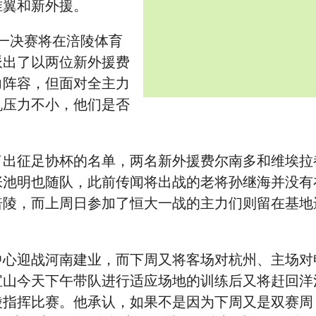
准翼和新外援。
一决赛将在涪陵体育
派出了以两位新外援费
力阵容，但面对全主力
帆压力不小，他们是否
征足协杯的名单，两名新外援费尔南多和维埃拉
张池明也随队，此前传闻将出战的老将孙继海并没有
涪陵，而上周日参加了恒大一战的主力们则留在基地
迎战河南建业，而下周又将客场对杭州、主场对
宝山今天下午带队进行适应场地的训练后又将赶回洋
陵指挥比赛。他承认，如果不是因为下周又是双赛周