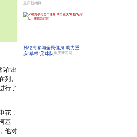
重庆新闻网
孙继海参与全民健身 助力重
庆“草根”足球队
重庆新闻网
都在出
在列。
进行了
申花，
河基
，他对