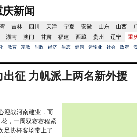
重庆
新闻
湾
吉林
四川
天津
宁夏
安徽
山东
山西
湖南
澳门
甘肃
福建
西藏
贵州
辽宁
重
化
教育
宗教
时政
经济
生态
健康
运输业
社会
政府
力出征 力帆派上两名新外援
心迎战河南建业，而
申花，一周双赛赛程紧
次足协杯客场带上了