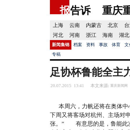
报
告诉
重庆
上海
云南
内蒙古
北京
台
河北
河南
浙江
海南
湖北
新闻集锦
档案
资料
事故
体育
文
专稿
足协杯鲁能全主
20.07.2015 13:41
本文来源:
重庆新闻网
本周六，力帆还将在奥体中
下周又将客场对杭州、主场对
张。” 有意思的是，鲁能此