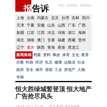
报
告诉
RSS
关于我们
联系我们
上海
云南
内蒙古
北京
台湾
吉林
四川
天津
宁夏
安徽
山东
山西
广东
广西
新疆
江苏
江西
河北
河南
浙江
海南
湖北
湖南
澳门
甘肃
福建
西藏
贵州
辽宁
重庆
陕西
青海
香港
黑龙江
新闻集锦
档案
资料
事故
体育
文化
教育
宗教
时政
经济
生态
健康
运输业
社会
政府
安全
城市
省级
工业
房地产
人物
专稿
恒大胜绿城暂登顶 恒大地产
广告抢尽风头
18.04.2015 02:38
本文来源:
重庆新闻网