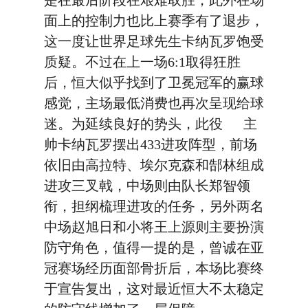
是在最后阶段在艰难取胜，此外在场
面上的控制力也比上赛季有了退步，
这一度让世界足球先生卡纳瓦罗饱受
质疑。不过在上一场6:1取得狂胜
后，恒大似乎找到了卫冕冠军的赢球
感觉，主场最低消费也再次呈现给球
迷。为延续良好的势头，此役 主
帅卡纳瓦罗摆出433进攻阵型，前场
依旧由高拉特、埃尔克森和郜林组成
进攻三叉戟，中场则由队长郑智领
衔，担纲梳理进攻的任务，另外两名
中场赵旭日和小将王上源则主要扮演
防守角色，值得一提的是，曾诚在亚
冠赛场经历面部骨折后，本场比赛终
于宣告复出，这对最近恒大不太稳定