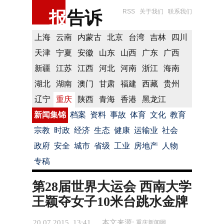
报
告诉
RSS
关于我们
联系我们
上海
云南
内蒙古
北京
台湾
吉林
四川
天津
宁夏
安徽
山东
山西
广东
广西
新疆
江苏
江西
河北
河南
浙江
海南
湖北
湖南
澳门
甘肃
福建
西藏
贵州
辽宁
重庆
陕西
青海
香港
黑龙江
新闻集锦
档案
资料
事故
体育
文化
教育
宗教
时政
经济
生态
健康
运输业
社会
政府
安全
城市
省级
工业
房地产
人物
专稿
第28届世界大运会 西南大学
王颖夺女子10米台跳水金牌
20.07.2015 13:41
本文来源:
重庆新闻网